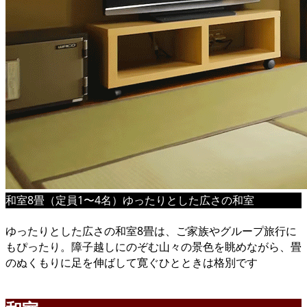
和室8畳（定員1〜4名）ゆったりとした広さの和室
ゆったりとした広さの和室8畳は、ご家族やグループ旅行に
もぴったり。障子越しにのぞむ山々の景色を眺めながら、畳
のぬくもりに足を伸ばして寛ぐひとときは格別です