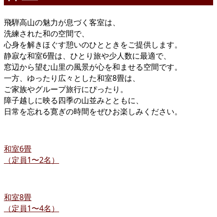
飛騨高山の魅力が息づく客室は、
洗練された和の空間で、
心身を解きほぐす憩いのひとときをご提供します。
静寂な和室6畳は、ひとり旅や少人数に最適で、
窓辺から望む山里の風景が心を和ませる空間です。
一方、ゆったり広々とした和室8畳は、
ご家族やグループ旅行にぴったり。
障子越しに映る四季の山並みとともに、
日常を忘れる寛ぎの時間をぜひお楽しみください。
和室6畳
（定員1〜2名）
和室8畳
（定員1〜4名）