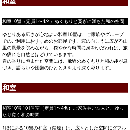
和室
和室10畳（定員1〜4名）ぬくもりと寛ぎに満ちた和の空間
ゆとりある広さが心地よい和室10畳は、ご家族やグループ
でのご利用におすすめのお部屋です。窓の向こうに広がる山
里の風景を眺めながら、穏やかな時間に身をゆだねれば、旅
の疲れも自然とほどけていきます。
畳の香りに包まれた空間には、飛騨のぬくもりと和の趣が息
づき、語らいや団欒のひとときをより深く彩ります。
和室
和室10畳 101号室（定員1〜4名）ご家族やご友人と、ゆっ
たり寛ぐ和の時間
1階にある10畳の和室（禁煙）は、広々とした空間にダブル